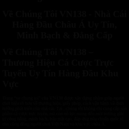
Về Chúng Tôi VN138 - Nhà Cái
Hàng Đầu Châu Á Uy Tín,
Minh Bạch & Đẳng Cấp
Về Chúng Tôi VN138 –
Thương Hiệu Cá Cược Trực
Tuyến Uy Tín Hàng Đầu Khu
Vực
Trang “ve chung toi” của VN138 được xây dựng nhằm giúp người
chơi hiểu rõ hơn về thương hiệu, giấy phép, cách vận hành và định
hướng phát triển của nhà cái. Tại
, chúng tôi không chỉ cung cấp sản
phẩm cá cược trực tuyến, mà còn nỗ lực mang đến môi trường giải
trí công bằng, minh bạch, bảo mật cao, đáp ứng tiêu chuẩn quốc tế
cho cộng đồng người chơi Việt Nam và khu vực châu Á.