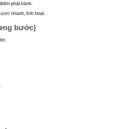
điểm phát hành.
cược nhanh, linh hoạt.
từng bước)
tin.
.