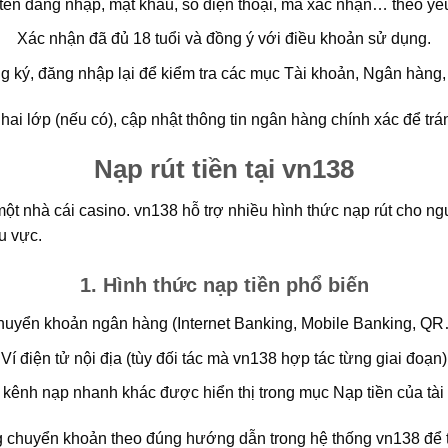
tên đăng nhập, mật khẩu, số điện thoại, mã xác nhận… theo yê
Xác nhận đã đủ 18 tuổi và đồng ý với điều khoản sử dụng.
g ký, đăng nhập lại để kiểm tra các mục Tài khoản, Ngân hàng
ai lớp (nếu có), cập nhật thông tin ngân hàng chính xác để tránh 
Nạp rút tiền tại vn138
 một nhà cái casino. vn138 hỗ trợ nhiều hình thức nạp rút cho ng
u vực.
1. Hình thức nạp tiền phổ biến
uyển khoản ngân hàng (Internet Banking, Mobile Banking, Q
Ví điện tử nội địa (tùy đối tác mà vn138 hợp tác từng giai đoạn)
 kênh nạp nhanh khác được hiển thị trong mục Nạp tiền của tài
ng chuyển khoản theo đúng hướng dẫn trong hệ thống vn138 để 