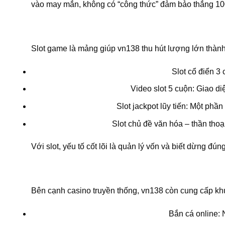
vào may mắn, không có “công thức” đảm bảo thắng 1
Slot game là mảng giúp vn138 thu hút lượng lớn thàn
Slot cổ điển 3 
Video slot 5 cuộn:
Giao diệ
Slot jackpot lũy tiến:
Một phần 
Slot chủ đề văn hóa – thần thoạ
Với slot, yếu tố cốt lõi là quản lý vốn và biết dừng đ
Bên cạnh casino truyền thống, vn138 còn cung cấp khu
Bắn cá online:
N