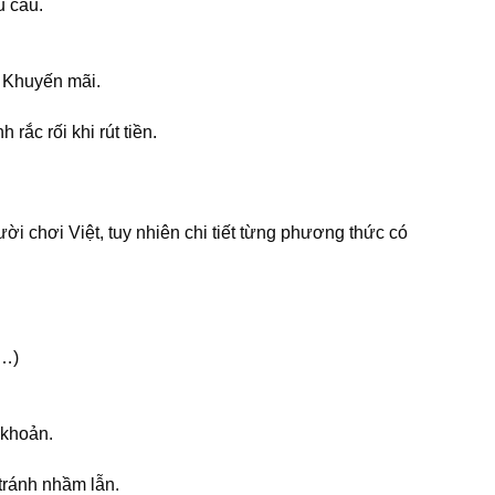
u cầu.
, Khuyến mãi.
rắc rối khi rút tiền.
ười chơi Việt, tuy nhiên chi tiết từng phương thức có
R…)
 khoản.
tránh nhầm lẫn.