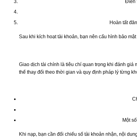
Điền 
Hoàn tất đăn
Sau khi kích hoạt tài khoản, bạn nên cấu hình bảo mật h
Giao dịch tài chính là tiêu chí quan trọng khi đánh giá
thể thay đổi theo thời gian và quy định pháp lý từng kh
Ch
Một số
Khi nạp, bạn cần đối chiếu số tài khoản nhận, nội du