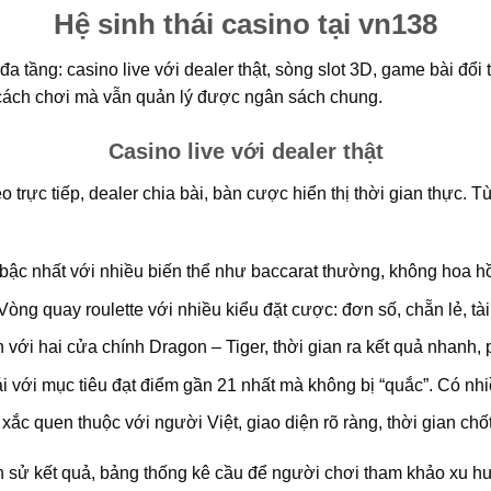
Hệ sinh thái casino tại vn138
a tầng: casino live với dealer thật, sòng slot 3D, game bài đổi 
cách chơi mà vẫn quản lý được ngân sách chung.
Casino live với dealer thật
o trực tiếp, dealer chia bài, bàn cược hiển thị thời gian thực.
ậc nhất với nhiều biến thể như baccarat thường, không hoa h
òng quay roulette với nhiều kiểu đặt cược: đơn số, chẵn lẻ, t
 với hai cửa chính Dragon – Tiger, thời gian ra kết quả nhanh, 
i với mục tiêu đạt điểm gần 21 nhất mà không bị “quắc”. Có n
xắc quen thuộc với người Việt, giao diện rõ ràng, thời gian chố
ịch sử kết quả, bảng thống kê cầu để người chơi tham khảo xu h