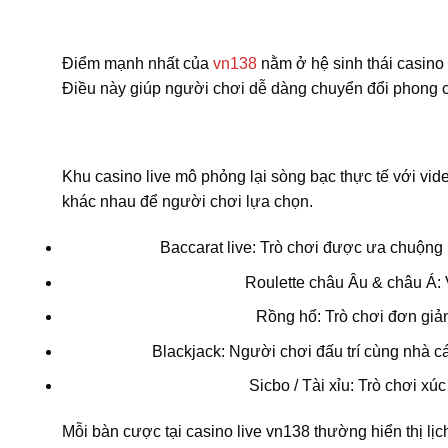
Điểm mạnh nhất của
vn138
nằm ở hệ sinh thái casino đ
Điều này giúp người chơi dễ dàng chuyển đổi phong 
Khu casino live mô phỏng lại sòng bạc thực tế với vide
khác nhau để người chơi lựa chọn.
Baccarat live:
Trò chơi được ưa chuộng b
Roulette châu Âu & châu Á:
V
Rồng hổ:
Trò chơi đơn giản
Blackjack:
Người chơi đấu trí cùng nhà cá
Sicbo / Tài xỉu:
Trò chơi xúc 
Mỗi bàn cược tại casino live vn138 thường hiển thị l