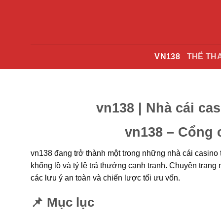
Bỏ
qua
nội
dung
VN138
THỂ TH
vn138 | Nhà cái cas
vn138 – Cổng c
vn138 đang trở thành một trong những nhà cái casino 
khổng lồ và tỷ lệ trả thưởng cạnh tranh. Chuyên trang 
các lưu ý an toàn và chiến lược tối ưu vốn.
📌 Mục lục