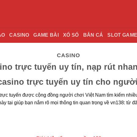
AO
CASINO
GAME BÀI
XỔ SỐ
BẮN CÁ
SLOT GAM
CASINO
ino trực tuyến uy tín, nạp rút nha
asino trực tuyến uy tín cho ngườ
trực tuyến được cộng đồng người chơi Việt Nam tìm kiếm nhiều
này tại
giúp bạn nắm rõ mọi thông tin quan trọng về vn138: từ đ