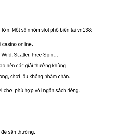
ớn. Một số nhóm slot phổ biến tại vn138:
 casino online.
g Wild, Scatter, Free Spin…
ạo nên các giải thưởng khủng.
rong, chơi lâu không nhàm chán.
ười chơi phù hợp với ngân sách riêng.
 để săn thưởng.