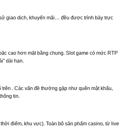
 sử giao dịch, khuyến mãi… đều được trình bày trực
ng hoặc cao hơn mặt bằng chung. Slot game có mức RTP
i” dài hạn.
ố trên
. Các vấn đề thường gặp như quên mật khẩu,
hông tin.
thời điểm, khu vực). Toàn bộ sản phẩm casino, từ live