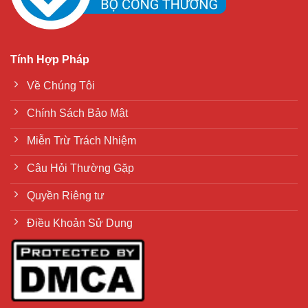
Tính Hợp Pháp
Về Chúng Tôi
Chính Sách Bảo Mật
Miễn Trừ Trách Nhiệm
Câu Hỏi Thường Gặp
Quyền Riêng tư
Điều Khoản Sử Dụng