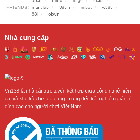
abc8
888b
88go
luck8
FRIENDS:
manclub
88vin
mibet
w888
88i
okwin
Nhà cung cấp
Vn138 là nhà cái trực tuyến kết hợp giữa công nghệ hiện
đại và kho trò chơi đa dạng, mang đến trải nghiệm giải trí
đỉnh cao cho người chơi Việt Nam..