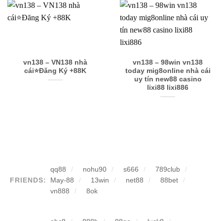
vn138 – VN138 nhà
vn138 – 98win vn138
cái⭐Đăng Ký +88K
today mig8online nhà cái
uy tín new88 casino
lixi88 lixi886
qq88
nohu90
s666
789club
FRIENDS:
May-88
13win
net88
88bet
vn888
8ok