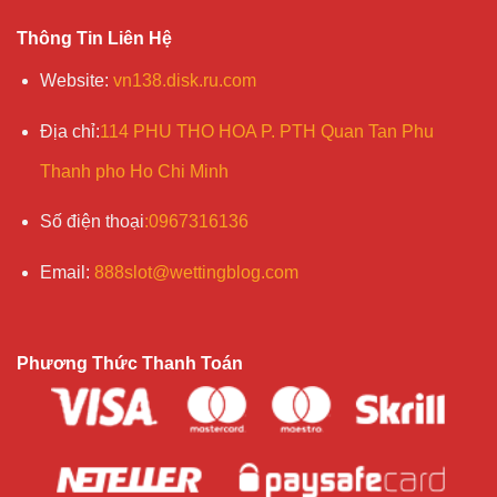
Thông Tin Liên Hệ
Website
:
vn138.disk.ru.com
Địa chỉ
:
114 PHU THO HOA P. PTH Quan Tan Phu
Thanh pho Ho Chi Minh
Số điện
thoại
:
0967316136
Email
:
888slot@wettingblog.com
Phương Thức Thanh Toán